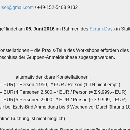
eisel@gmail.com
/ +49-152-5408 9132
ge’ findet am
06. Juni 2016
im Rahmen des
Scrum-Days
in Stutt
Konstellationen – die Praxis-Teile des Workshops erfordern dies
 Abschluss der Gruppen-Anmeldephase zugesagt werden.
alternativ denkbare Konstellationen:
,-- EUR)
1 Person 4.950,--* EUR / Person (1 TN nicht empf.)
,-- EUR)
4 Personen 2.500,--* EUR / Person (≈ Σ 9.999,-- EUR)
,-- EUR)
5 Personen 2.000,--* EUR / Person (≈ Σ 9.999,-- EUR)
 wir bei Early-Bird Anmeldung bis 3 Wochen vor Durchführung 1
nline Buchung ist nicht möglich)