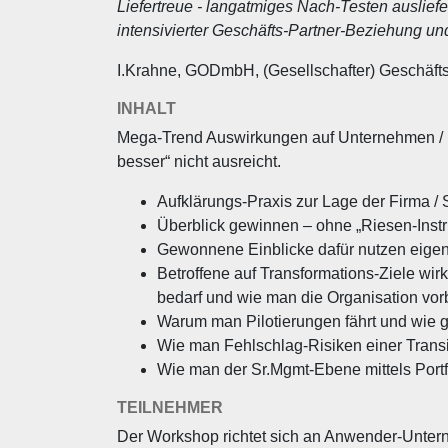
Liefertreue - langatmiges Nach-Testen auslief
intensivierter Geschäfts-Partner-Beziehung u
I.Krahne, GODmbH, (Gesellschafter) Geschäf
INHALT
Mega-Trend Auswirkungen auf Unternehmen / Br
besser“ nicht ausreicht.
Aufklärungs-Praxis zur Lage der Firma / 
Überblick gewinnen – ohne „Riesen-Instru
Gewonnene Einblicke dafür nutzen eigene
Betroffene auf Transformations-Ziele wirkl
bedarf und wie man die Organisation vorb
Warum man Pilotierungen fährt und wie ge
Wie man Fehlschlag-Risiken einer Transit
Wie man der Sr.Mgmt-Ebene mittels Portfo
TEILNEHMER
Der Workshop richtet sich an Anwender-Unter