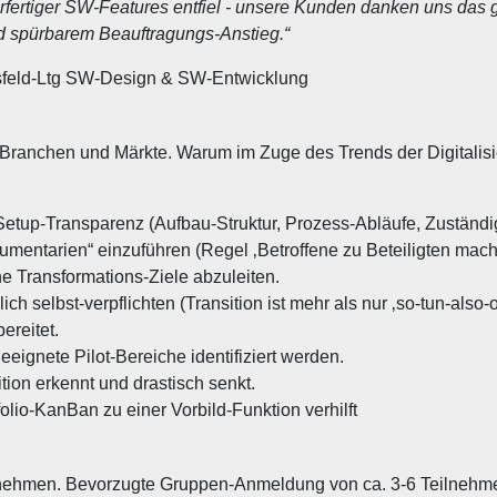
erfertiger SW-Features entfiel - unsere Kunden danken uns das g
nd spürbarem Beauftragungs-Anstieg.“
tsfeld-Ltg SW-Design & SW-Entwicklung
anchen und Märkte. Warum im Zuge des Trends der Digitalisieru
Setup-Transparenz (Aufbau-Struktur, Prozess-Abläufe, Zuständig
mentarien“ einzuführen (Regel ‚Betroffene zu Beteiligten mach
 Transformations-Ziele abzuleiten.
ich selbst-verpflichten (Transition ist mehr als nur ‚so-tun-also
ereitet.
eignete Pilot-Bereiche identifiziert werden.
ion erkennt und drastisch senkt.
lio-KanBan zu einer Vorbild-Funktion verhilft
nehmen. Bevorzugte Gruppen-Anmeldung von ca. 3-6 Teilnehmer