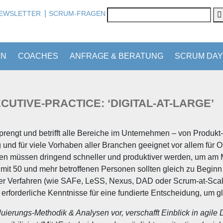
|
EWSLETTER
SCRUM-FRAGEN
EN
COACHES
ANFRAGE & BERATUNG
SCRUM DAY
ECUTIVE-PRACTICE: ‘DIGITAL-AT-LARGE’
sprengt und betrifft alle Bereiche im Unternehmen – von Produkt-
ig und für viele Vorhaben aller Branchen geeignet vor allem für O
n müssen dringend schneller und produktiver werden, um am 
mit 50 und mehr betroffenen Personen sollten gleich zu Beginn 
r Verfahren (wie SAFe, LeSS, Nexus, DAD oder Scrum-at-Scal
 erforderliche Kenntnisse für eine fundierte Entscheidung, um gl
aluierungs-Methodik & Analysen vor, verschafft Einblick in agile