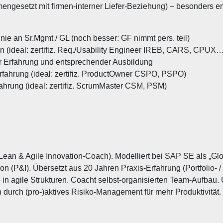
engesetzt mit firmen-interner Liefer-Beziehung) – besonders e
inie an Sr.Mgmt / GL (noch besser: GF nimmt pers. teil)
en (ideal: zertifiz. Req./Usability Engineer IREB, CARS, CPUX…
r Erfahrung und entsprechender Ausbildung
rfahrung (ideal: zertifiz. ProductOwner CSPO, PSPO)
ahrung (ideal: zertifiz. ScrumMaster CSM, PSM)
 Lean & Agile Innovation-Coach). Modelliert bei SAP SE als „Glob
 (P&I). Übersetzt aus 20 Jahren Praxis-Erfahrung (Portfolio- / 
agile Strukturen. Coacht selbst-organisierten Team-Aufbau. Un
en durch (pro-)aktives Risiko-Management für mehr Produkti
.