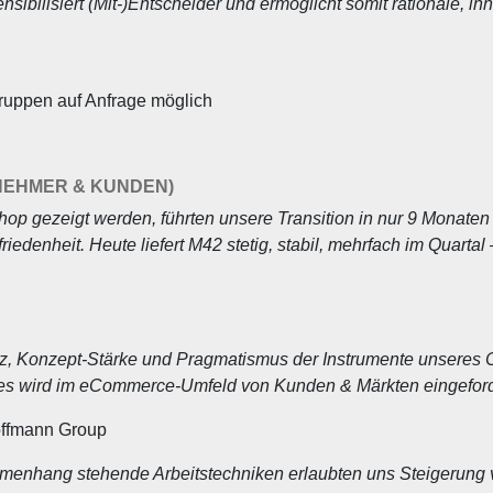
ibilisiert (Mit-)Entscheider und ermöglicht somit rationale, i
Gruppen auf Anfrage möglich
NEHMER & KUNDEN)
hop gezeigt werden, führten unsere Transition in nur 9 Monate
iedenheit. Heute liefert M42 stetig, stabil, mehrfach im Quarta
z, Konzept-Stärke und Pragmatismus der Instrumente unseres Co
es wird im eCommerce-Umfeld von Kunden & Märkten eingeford
offmann Group
enhang stehende Arbeitstechniken erlaubten uns Steigerung vo