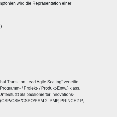
mpfohlen wird die Repräsentation einer
)
al Transition Lead Agile Scaling“ verteilte
Programm- / Projekt- / Produkt-Entw.) klass.
terstützt als passionierter Innovations-
vität. (CSP/CSM/CSPO/PSM-2, PMP, PRINCE2-P;