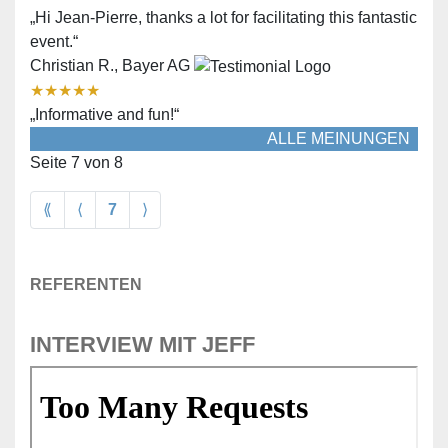
„Hi Jean-Pierre, thanks a lot for facilitating this fantastic
event.“
Christian R., Bayer AG
★
★
★
★
★
„Informative and fun!“
ALLE MEINUNGEN
Seite 7 von 8
Anfang
Zurück
Vorwärts
⟪
⟨
7
⟩
REFERENTEN
INTERVIEW MIT JEFF