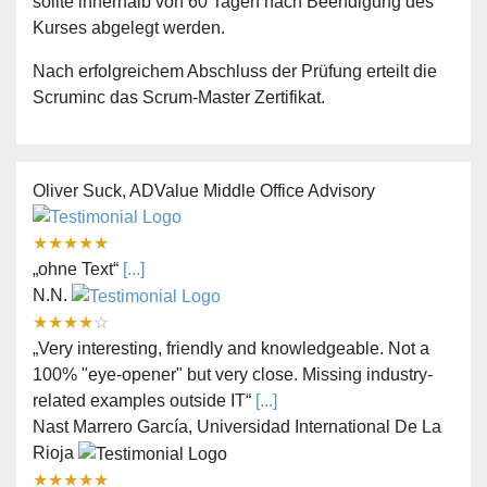
sollte innerhalb von 60 Tagen nach Beendigung des
Kurses abgelegt werden.
Nach erfolgreichem Abschluss der Prüfung erteilt die
Scruminc das Scrum-Master Zertifikat.
Oliver Suck, ADValue Middle Office Advisory
★
★
★
★
★
„ohne Text“
[...]
N.N.
★
★
★
★
☆
„Very interesting, friendly and knowledgeable. Not a
100% "eye-opener" but very close. Missing industry-
related examples outside IT“
[...]
Nast Marrero García, Universidad International De La
Rioja
★
★
★
★
★