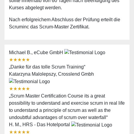
sollte innerhalb von 60 Tagen nach Beendigung des
Kurses abgelegt werden.
Nach erfolgreichem Abschluss der Prüfung erteilt die
Scruminc das Scrum-Master Zertifikat.
Michael B., eCube GmbH
★
★
★
★
★
„Danke für das tolle Scrum Training“
Katarzyna Malolepszy, Crosslend Gmbh
★
★
★
★
★
„Scrum Master Certification Course its a great
possibility to understand and exercise scrum in real life
to understand a principle of scrum as well as the
undoubtful advantages of scrum over waterfall“
H. M., HRS - Das Hotelportal
★
★
★
★
★