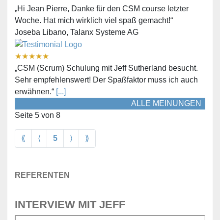
„Hi Jean Pierre, Danke für den CSM course letzter
Woche. Hat mich wirklich viel spaß gemacht!“
Joseba Libano, Talanx Systeme AG
★
★
★
★
★
„CSM (Scrum) Schulung mit Jeff Sutherland besucht.
Sehr empfehlenswert! Der Spaßfaktor muss ich auch
erwähnen.“
[...]
ALLE MEINUNGEN
Seite 5 von 8
Anfang
Zurück
Vorwärts
Ende
⟪
⟨
5
⟩
⟫
REFERENTEN
INTERVIEW MIT JEFF