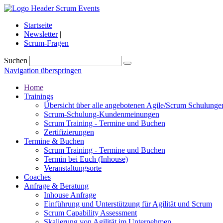
Startseite
|
Newsletter
|
Scrum-Fragen
Suchen
Navigation überspringen
Home
Trainings
Übersicht über alle angebotenen Agile/Scrum Schulunge
Scrum-Schulung-Kundenmeinungen
Scrum Training - Termine und Buchen
Zertifizierungen
Termine & Buchen
Scrum Training - Termine und Buchen
Termin bei Euch (Inhouse)
Veranstaltungsorte
Coaches
Anfrage & Beratung
Inhouse Anfrage
Einführung und Unterstützung für Agilität und Scrum
Scrum Capability Assessment
Skalierung von Agilität im Unternehmen