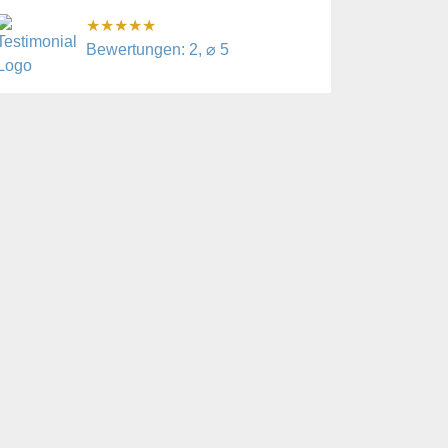
★
★
★
★
★
Bewertungen: 2, ⌀ 5