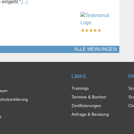
s eingeht.“
[...]
★
★
★
★
★
ALLE MEINUNGEN
LINKS
P
Trainings
Sc
ssum
Termine & Buchen
Sc
chutzerklärung
Zertifizierungen
Cl
Anfrage & Beratung
s