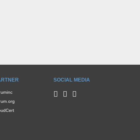
ARTNER
SOCIAL MEDIA
ruminc
rum.org
oudCert