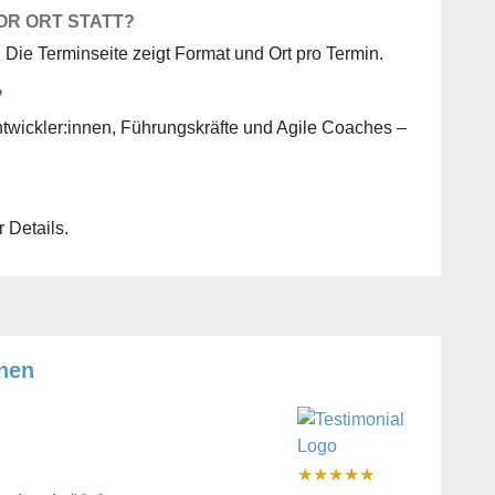
OR ORT STATT?
Die Terminseite zeigt Format und Ort pro Termin.
?
ntwickler:innen, Führungskräfte und Agile Coaches –
r Details.
nen
★
★
★
★
★