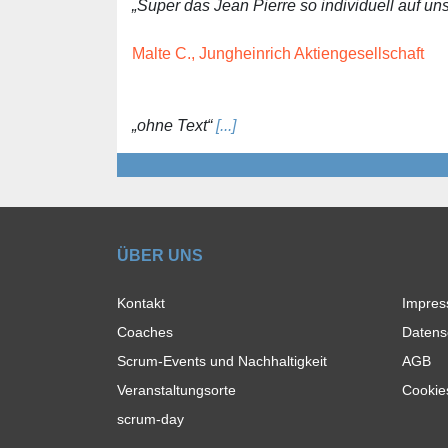
„Super das Jean Pierre so individuell auf un
Malte C., Jungheinrich Aktiengesellschaft
„ohne Text“
[...]
ÜBER UNS
Kontakt
Impre
Coaches
Datens
Scrum-Events und Nachhaltigkeit
AGB
Veranstaltungsorte
Cookie
scrum-day