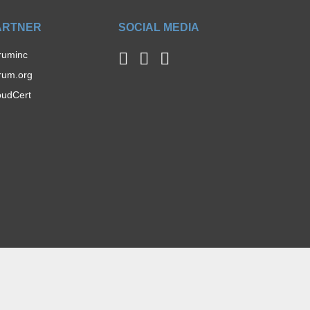
ARTNER
SOCIAL MEDIA
ruminc
rum.org
oudCert