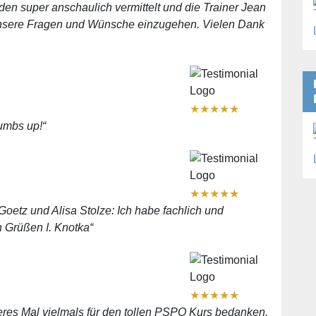
rden super anschaulich vermittelt und die Trainer Jean
 unsere Fragen und Wünsche einzugehen. Vielen Dank
★
★
★
★
★
humbs up!“
★
★
★
★
★
Goetz und Alisa Stolze: Ich habe fachlich und
n Grüßen I. Knotka“
★
★
★
★
★
teres Mal vielmals für den tollen PSPO Kurs bedanken.