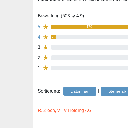
Bewertung (503, ⌀ 4.9)
★
5
470
★
4
28
★
3
0%
★
2
0%
★
1
0%
Sortierung:
|
Datum auf
Sterne ab
R. Ziech, VHV Holding AG