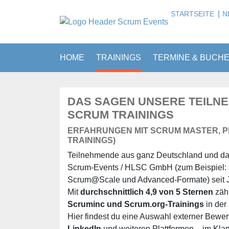
|
STARTSEITE
N
HOME
TRAININGS
TERMINE & BUCH
DAS SAGEN UNSERE TEILN
SCRUM TRAININGS
ERFAHRUNGEN MIT SCRUM MASTER, PR
TRAININGS)
Teilnehmende aus ganz Deutschland und da
Scrum-Events / HLSC GmbH (zum Beispiel: P
Scrum@Scale und Advanced-Formate) seit J
Mit
durchschnittlich 4,9 von 5 Sternen
zähl
Scruminc und Scrum.org-Trainings
in de
Hier findest du eine Auswahl externer Bewe
LinkedIn
und weiteren Plattformen – im Klart