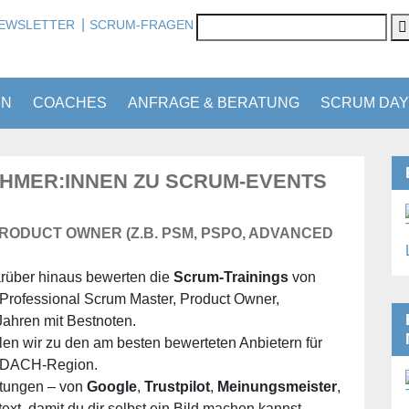
|
EWSLETTER
SCRUM-FRAGEN
EN
COACHES
ANFRAGE & BERATUNG
SCRUM DAY
EHMER:INNEN ZU SCRUM-EVENTS
ODUCT OWNER (Z.B. PSM, PSPO, ADVANCED
rüber hinaus bewerten die
Scrum-Trainings
von
rofessional Scrum Master, Product Owner,
ahren mit Bestnoten.
en wir zu den am besten bewerteten Anbietern für
r DACH-Region.
rtungen – von
Google
,
Trustpilot
,
Meinungsmeister
,
ext, damit du dir selbst ein Bild machen kannst.