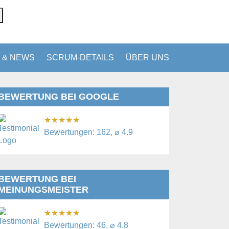
 & NEWS
SCRUM-DETAILS
ÜBER UNS
BEWERTUNG BEI GOOGLE
★
★
★
★
★
Bewertungen: 162, ⌀ 4.9
BEWERTUNG BEI
MEINUNGSMEISTER
★
★
★
★
★
Bewertungen: 46, ⌀ 4.8