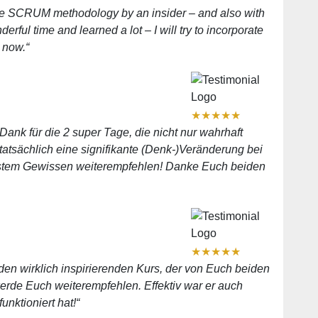
n the SCRUM methodology by an insider – and also with
rful time and learned a lot – I will try to incorporate
 now.“
★
★
★
★
★
Dank für die 2 super Tage, die nicht nur wahrhaft
atsächlich eine signifikante (Denk-)Veränderung bei
bestem Gewissen weiterempfehlen! Danke Euch beiden
★
★
★
★
★
den wirklich inspirierenden Kurs, der von Euch beiden
werde Euch weiterempfehlen. Effektiv war er auch
unktioniert hat!“