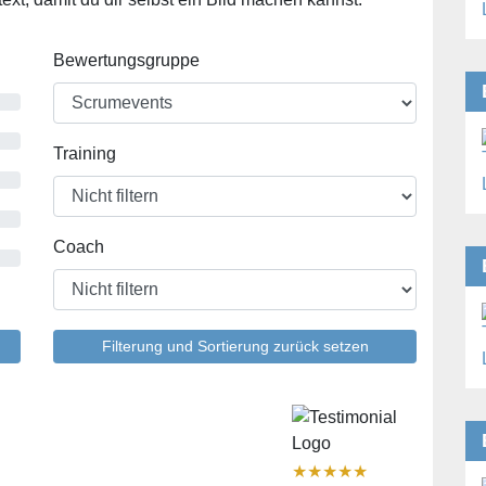
Bewertungsgruppe
Training
Coach
Filterung und Sortierung zurück setzen
★
★
★
★
★