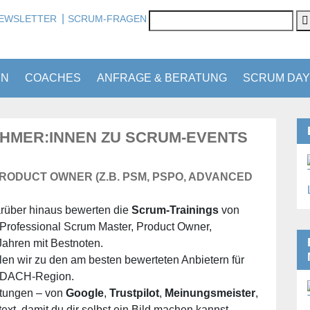
|
EWSLETTER
SCRUM-FRAGEN
EN
COACHES
ANFRAGE & BERATUNG
SCRUM DAY
EHMER:INNEN ZU SCRUM-EVENTS
ODUCT OWNER (Z.B. PSM, PSPO, ADVANCED
rüber hinaus bewerten die
Scrum-Trainings
von
rofessional Scrum Master, Product Owner,
ahren mit Bestnoten.
en wir zu den am besten bewerteten Anbietern für
r DACH-Region.
rtungen – von
Google
,
Trustpilot
,
Meinungsmeister
,
ext, damit du dir selbst ein Bild machen kannst.