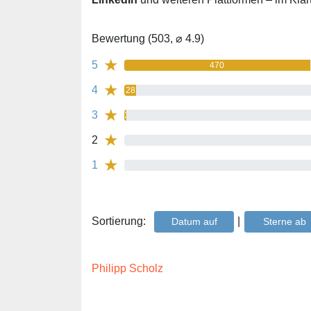
Bewertung (503, ⌀ 4.9)
★
5
470
★
4
28
★
3
3
★
2
0%
★
1
2
Sortierung:
|
Datum auf
Sterne ab
Philipp Scholz