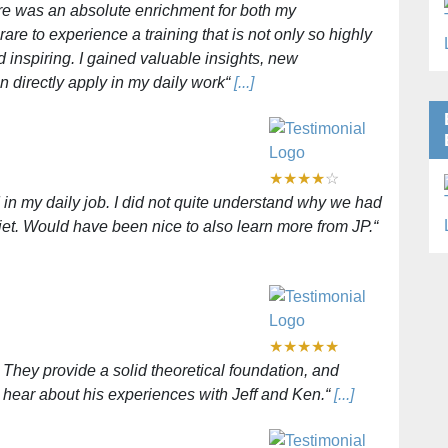
e was an absolute enrichment for both my
are to experience a training that is not only so highly
d inspiring. I gained valuable insights, new
an directly apply in my daily work“
[...]
★
★
★
★
☆
in my daily job. I did not quite understand why we had
iet. Would have been nice to also learn more from JP.“
★
★
★
★
★
 They provide a solid theoretical foundation, and
 hear about his experiences with Jeff and Ken.“
[...]