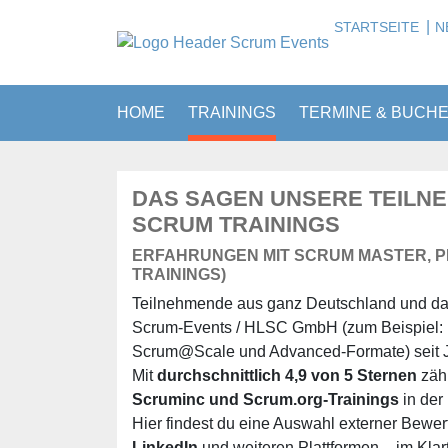
|
STARTSEITE
N
HOME
TRAININGS
TERMINE & BUCH
DAS SAGEN UNSERE TEILN
SCRUM TRAININGS
ERFAHRUNGEN MIT SCRUM MASTER, PR
TRAININGS)
Teilnehmende aus ganz Deutschland und da
Scrum-Events / HLSC GmbH (zum Beispiel: P
Scrum@Scale und Advanced-Formate) seit J
Mit
durchschnittlich 4,9 von 5 Sternen
zähl
Scruminc und Scrum.org-Trainings
in de
Hier findest du eine Auswahl externer Bewe
LinkedIn
und weiteren Plattformen – im Klart