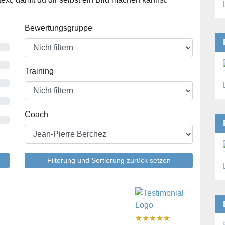
Bewertungsgruppe
Training
Coach
Filterung und Sortierung zurück setzen
★
★
★
★
★