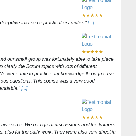
★
★
★
★
★
nd deepdive into some practical examples.“
[...]
★
★
★
★
★
and our small group was fortunately able to take place
 clarify the Scrum topics with lots of different
. We were able to practice our knowledge through case
rous questions. This course was a very good
mendable.“
[...]
★
★
★
★
★
as awesome. We had great discussions and the trainers
s, also for the daily work. They were also very direct in