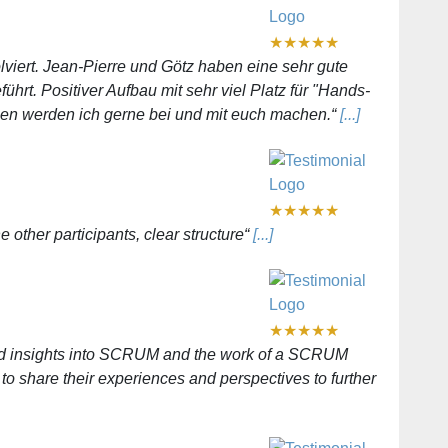
★
★
★
★
★
viert. Jean-Pierre und Götz haben eine sehr gute
hrt. Positiver Aufbau mit sehr viel Platz für "Hands-
gen werden ich gerne bei und mit euch machen.“
[...]
★
★
★
★
★
e other participants, clear structure“
[...]
★
★
★
★
★
od insights into SCRUM and the work of a SCRUM
e to share their experiences and perspectives to further