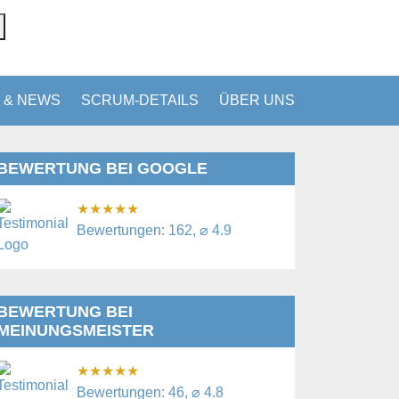
 & NEWS
SCRUM-DETAILS
ÜBER UNS
BEWERTUNG BEI GOOGLE
★
★
★
★
★
Bewertungen: 162, ⌀ 4.9
BEWERTUNG BEI
MEINUNGSMEISTER
★
★
★
★
★
Bewertungen: 46, ⌀ 4.8