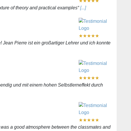
★
★
★
★
★
xture of theory and practical examples“
[...]
★
★
★
★
★
! Jean Pierre ist ein großartiger Lehrer und ich konnte
★
★
★
★
★
endig und mit einem hohen Selbstlerneffekt durch
★
★
★
★
★
ere was a good atmosphere between the classmates and