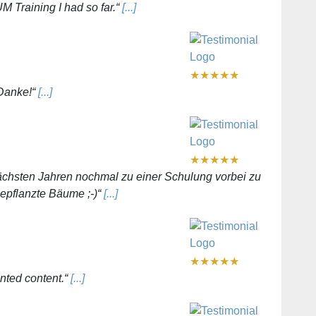
UM Training I had so far.“
[...]
★
★
★
★
★
 Danke!“
[...]
★
★
★
★
★
 nächsten Jahren nochmal zu einer Schulung vorbei zu
gepflanzte Bäume ;-)“
[...]
★
★
★
★
★
ented content.“
[...]